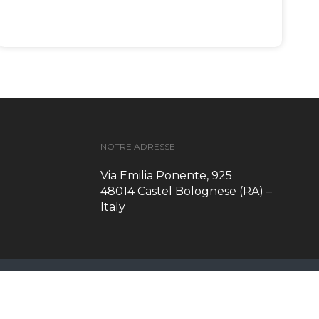
NOTRE ADRESSE
Via Emilia Ponente, 925
48014 Castel Bolognese (RA) –
Italy
TS RESERVED TAGINA S.P.A. | PIVA: IT03761560543 |
PRIVACY POLICY