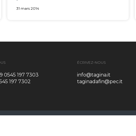
31 mars 2014
OUS
ÉCRIVEZ-NOUS
9 0545 197 7303
info@tagina.it
0545 197 7302
taginadafin@pec.it
© ALL RIGH