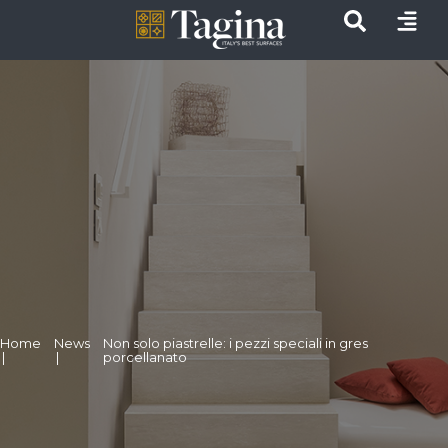
Home
News
Non solo piastrelle: i pezzi speciali in gres
|
|
porcellanato