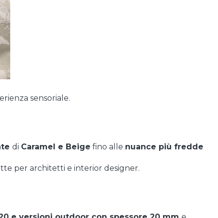
rienza sensoriale.
nte
di
Caramel e Beige
fino alle
nuance più fredde
e per architetti e interior designer.
120 e versioni outdoor con spessore 20 mm
e