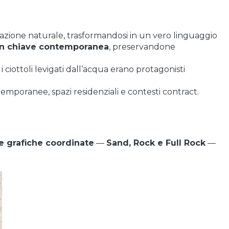
pirazione naturale, trasformandosi in un vero linguaggio
e in chiave contemporanea
, preservandone
i ciottoli levigati dall’acqua erano protagonisti
temporanee, spazi residenziali e contesti contract.
re grafiche coordinate
—
Sand, Rock e Full Rock
—