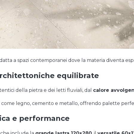
atta a spazi contemporanei dove la materia diventa espe
architettoniche equilibrate
tentici della pietra e dei letti fluviali, dal
calore avvolge
 come legno, cemento e metallo, offrendo palette perfett
tica e performance
, che include la
grande lastra 120×280
, il
versatile 60×