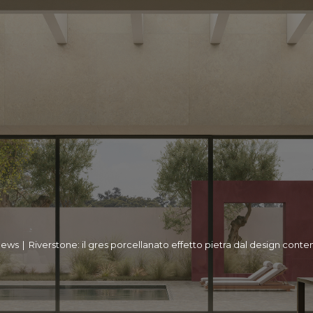
ews
|
Riverstone: il gres porcellanato effetto pietra dal design con