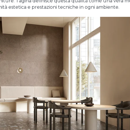
niture.
Ta
gina definisce questa qualità come una vera
mo
tà estetica e prestazioni tecniche in ogni ambiente.