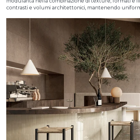
modularità nella combinazione di texture, formati e fi
contrasti e volumi architettonici, mantenendo uniformi