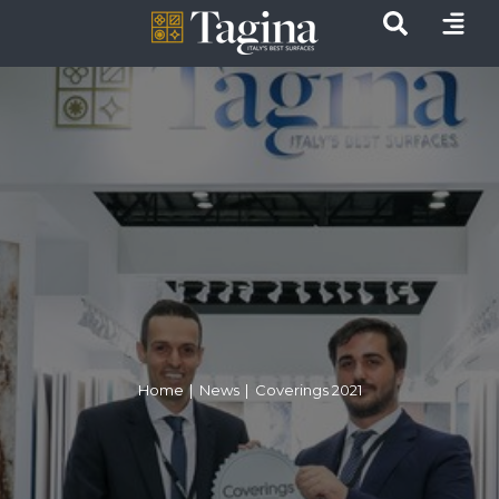
Home
|
News
|
Coverings 2021