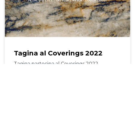
Tagina al Coverings 2022
Tagina partecipa al Coverings 2022
22 marzo 2022
« Precedente
1
2
3
4
5
Successivo »